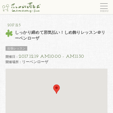
ウェディングフラワー＆
フラワーギフト 花とみど
りと茶色い犬
2017.12.5
しっかり締めて邪気払い！しめ飾りレッスン＠リ
ーベンローザ
出張レッスン
開催日：
2017.12.19 AM10:00
AM11:30
–
リーベンローザ
開催場所：