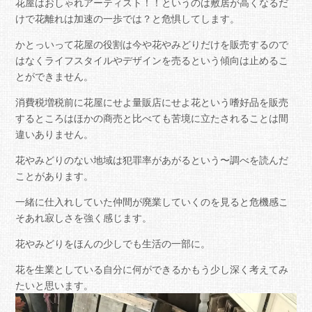
花屋はおしゃれアーティスト！！というのは敷居が高くなるだ
けで花離れは加速の一歩では？と危惧してします。
かとっいって花屋の役割は今や花やみどりだけを販売するので
はなくライフスタイルやデザインを売るという傾向は止めるこ
とができません。
消費税増税前に花屋にせよ量販店にせよ花という嗜好品を販売
するところはほかの商売と比べても苦境に立たされることは間
違いありません。
花やみどりのない地域は犯罪率があがるという〜調べを読んだ
ことがあります。
一緒に仕入れしていた仲間が廃業していくのを見ると危機感こ
そあれ寂しさを強く感じます。
花やみどりをほんの少しでも生活の一部に。
花を生業としている自分に何ができるかもう少し深く考えてみ
たいと思います。