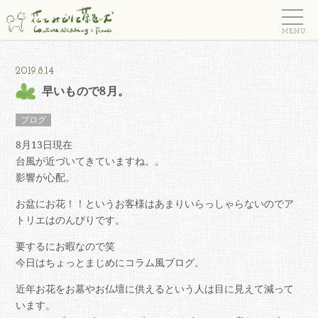
ウェディングフラワー＆
フラワーギフト 花とみど
りと茶色い犬
2019.8.14
早いもので8月。
ブログ
8月13日現在
台風が近づいてきていますね。。
影響が心配。
お盆にお花！！というお客様はあまりいらっしゃらないのでア
トリエはのんびりです。
要するにお暇なので笑
今日はちょっとまじめにコラム風ブログ。
近年お花をお墓やお仏壇に供えるという人は目に見えて減って
います。