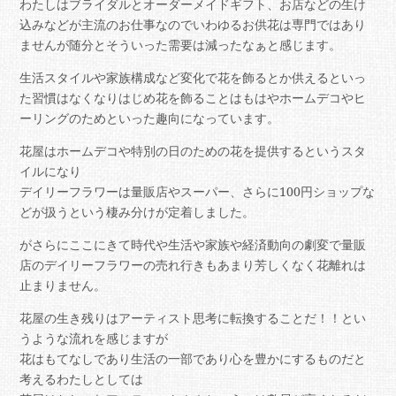
わたしはブライダルとオーダーメイドギフト、お店などの生け
込みなどが主流のお仕事なのでいわゆるお供花は専門ではあり
ませんが随分とそういった需要は減ったなぁと感じます。
生活スタイルや家族構成など変化で花を飾るとか供えるといっ
た習慣はなくなりはじめ花を飾ることはもはやホームデコやヒ
ーリングのためといった趣向になっています。
花屋はホームデコや特別の日のための花を提供するというスタ
イルになり
デイリーフラワーは量販店やスーパー、さらに100円ショップな
どが扱うという棲み分けが定着しました。
がさらにここにきて時代や生活や家族や経済動向の劇変で量販
店のデイリーフラワーの売れ行きもあまり芳しくなく花離れは
止まりません。
花屋の生き残りはアーティスト思考に転換することだ！！とい
うような流れを感じますが
花はもてなしであり生活の一部であり心を豊かにするものだと
考えるわたしとしては